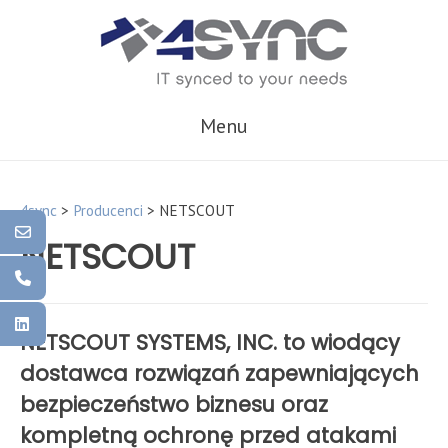
Skip
to
content
Menu
4sync
>
Producenci
>
NETSCOUT
NETSCOUT
NETSCOUT SYSTEMS, INC.
to wiodący
dostawca rozwiązań zapewniających
bezpieczeństwo biznesu oraz
kompletną ochronę przed atakami