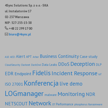
4Sync Solutions Sp. z o.o. -SKA
ul. Instalatorów 17
02-237 Warszawa
NIP: 527-255-15-38
+48 22 299 17 00
biuro@4sync.pl
Business Continuity
Alert
Case study
APT
A10
AED
Arbor
Deception
DDoS
Data Leaks
DLP
CloudSecurity
Darknet
DarkOwl
Fidelis
Incident Response
EDR
Endpoint
IoT
Konferencja
live demo
ISO 27001
LOGmanager
Monitoring
NDR
malware
Network
NETSCOUT
Performance
OT
phosphorus
Ransomware