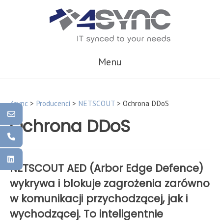
Skip
to
content
Menu
4sync
>
Producenci
>
NETSCOUT
>
Ochrona DDoS
Ochrona DDoS
NETSCOUT AED (Arbor Edge Defence)
wykrywa i blokuje zagrożenia zarówno
w komunikacji przychodzącej, jak i
wychodzącej. To inteligentnie