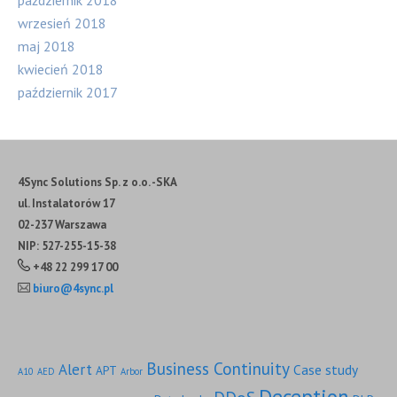
wrzesień 2018
maj 2018
kwiecień 2018
październik 2017
4Sync Solutions Sp. z o.o. -SKA
ul. Instalatorów 17
02-237 Warszawa
NIP: 527-255-15-38
+48 22 299 17 00
biuro@4sync.pl
Business Continuity
Alert
Case study
APT
A10
AED
Arbor
Deception