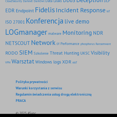
DDoS
Data Leaks
DLP
CloudSecurity
Darknet
DarkOwl
Fidelis
Incident Response
EDR
Endpoint
IoT
Konferencja
live demo
ISO 27001
LOGmanager
Monitoring
NDR
malware
Network
NETSCOUT
Performance
OT
phosphorus
Ransomware
SIEM
Visibility
RODO
Threat Hunting
UKSC
Szkolenie
Warsztat
XDR
Windows logs
VPN
xIoT
Polityka prywatności
Warunki korzystania z serwisu
Regulamin świadczenia usług drogą elektroniczną
PRACA
© 2025 4Sync