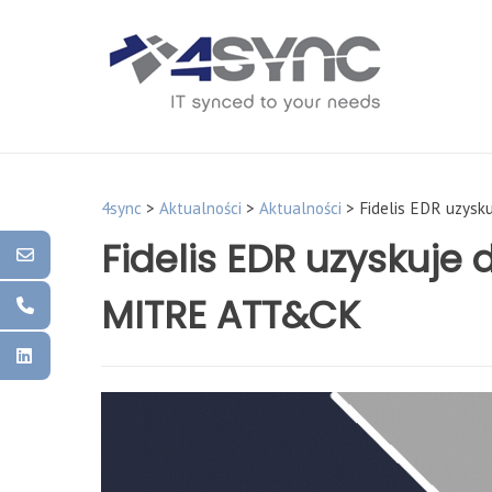
Skip
to
content
4sync
>
Aktualności
>
Aktualności
>
Fidelis EDR uzys
Fidelis EDR uzyskuje
MITRE ATT&CK