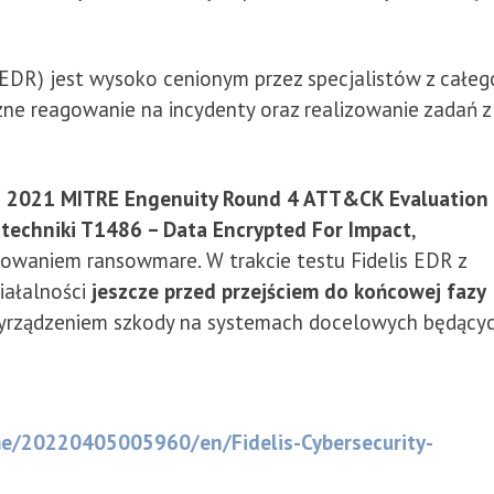
EDR) jest wysoko cenionym przez specjalistów z całeg
ne reagowanie na incydenty oraz realizowanie zadań z
e
2021 MITRE Engenuity Round 4 ATT&CK Evaluation
 techniki T1486 – Data Encrypted For Impact
,
sowaniem ransowmare. W trakcie testu Fidelis EDR z
iałalności
jeszcze przed przejściem do końcowej fazy
wyrządzeniem szkody na systemach docelowych będący
e/20220405005960/en/Fidelis-Cybersecurity-